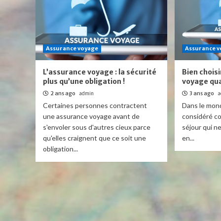
Assurance voyage
Assurance 
L’assurance voyage : la sécurité
Bien chois
plus qu’une obligation !
voyage qua
2 ans ago
admin
3 ans ago
a
Certaines personnes contractent
Dans le mond
une assurance voyage avant de
considéré c
s'envoler sous d'autres cieux parce
séjour qui n
qu'elles craignent que ce soit une
en...
obligation...