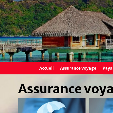
Skip
to
content
Accueil
Assurance voyage
Pays
Assurance voy