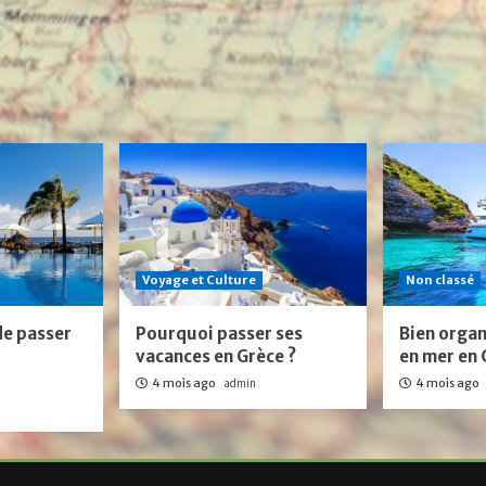
Voyage et Culture
Non classé
de passer
Pourquoi passer ses
Bien organ
vacances en Grèce ?
en mer en 
4 mois ago
admin
4 mois ago