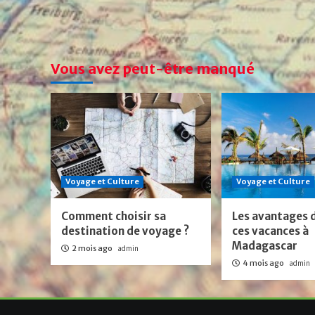
Vous avez peut-être manqué
Voyage et Culture
Voyage et Culture
Comment choisir sa
Les avantages 
destination de voyage ?
ces vacances à
Madagascar
2 mois ago
admin
4 mois ago
admin